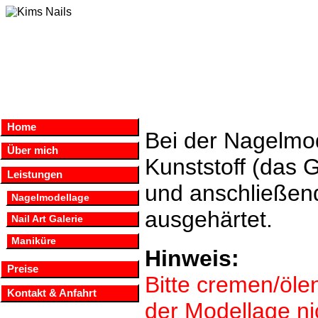
Home
Bei der Nagelmod
Über mich
Kunststoff (das 
Leistungen
und anschließend
Nagelmodellage
ausgehärtet.
Nail Art Galerie
Maniküre
Hinweis:
Preise
Bitte cremen/öle
Kontakt & Anfahrt
der Modellage nic